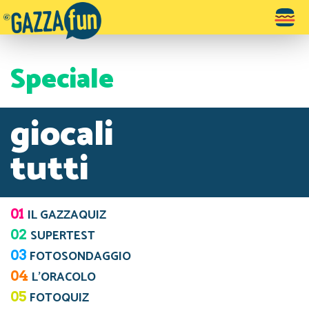
Toggle
navigatio
Speciale
giocali
tutti
01
IL GAZZAQUIZ
02
SUPERTEST
03
FOTOSONDAGGIO
04
L’ORACOLO
05
FOTOQUIZ