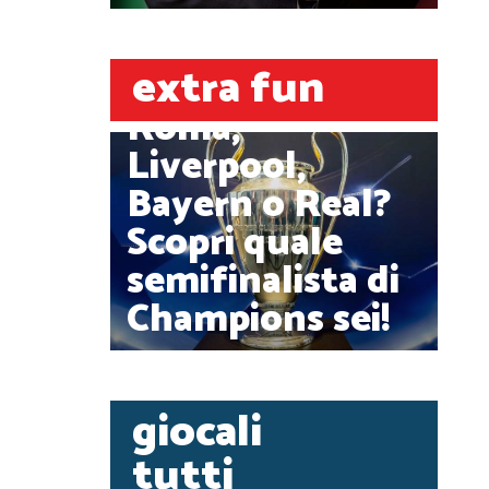
extra fun
Roma,
Liverpool,
Bayern o Real?
Scopri quale
semifinalista di
Champions sei!
giocali
tutti