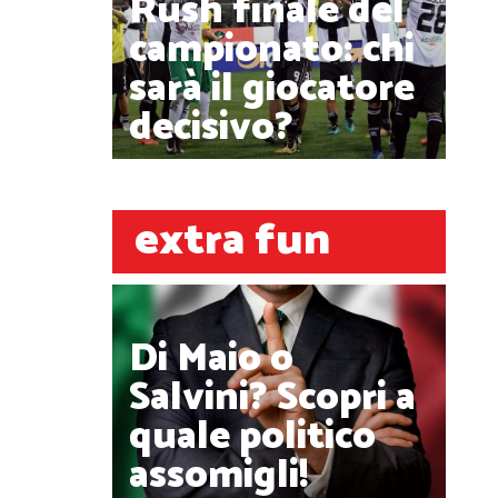
Rush finale del
campionato: chi
sarà il giocatore
decisivo?
extra fun
Di Maio o
Salvini? Scopri a
quale politico
assomigli!