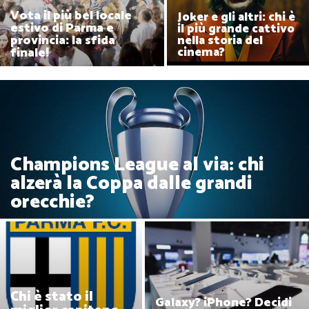
Vota il più bel locale
Joker e gli altri: chi è
estivo di Parma e
il più grande cattivo
provincia: la sfida
nella storia del
finale!
cinema?
Champions League al via: chi
alzerà la Coppa dalle grandi
orecchie?
Chi è stato il
Galaxy? iPhone? Decidi