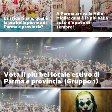
A Parma arriva la Mille
Miglia: qual è la più bella
La sfida finale: qual è
auto d'epoca di
la più bella piscina di
sempre?
Parma e provincia?
Vota il più bel locale estivo di
Parma e provincia! (Gruppo 1)