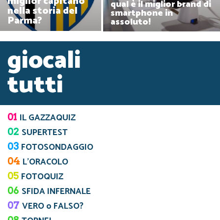
miglior capitano
qual è il miglior brand di
nella storia del
smartphone in
Parma?
assoluto!
giocali
tutti
01
IL GAZZAQUIZ
02
SUPERTEST
03
FOTOSONDAGGIO
04
L’ORACOLO
05
FOTOQUIZ
06
SFIDA INFERNALE
07
VERO o FALSO?
08