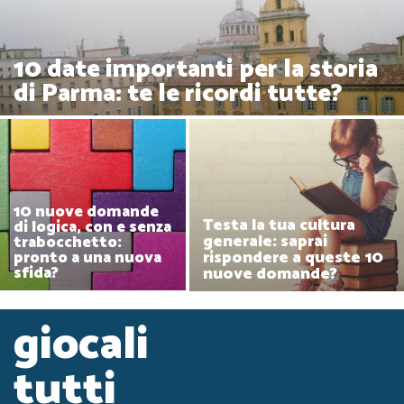
10 date importanti per la storia
di Parma: te le ricordi tutte?
10 nuove domande
Testa la tua cultura
di logica, con e senza
generale: saprai
trabocchetto:
rispondere a queste 10
pronto a una nuova
nuove domande?
sfida?
giocali
tutti