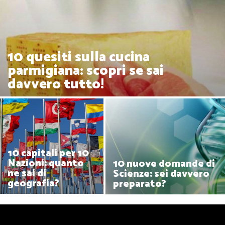
10 quesiti sulla cucina
parmigiana: scopri se sai
davvero tutto!
10 capitali per 10
Nazioni: quanto
10 nuove domande di
ne sai di
Scienze: sei davvero
geografia?
preparato?