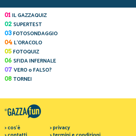
01
IL GAZZAQUIZ
02
SUPERTEST
03
FOTOSONDAGGIO
04
L’ORACOLO
05
FOTOQUIZ
06
SFIDA INFERNALE
07
VERO o FALSO?
08
TORNEI
> cos'è
> privacy
> contatti
> termini e condizioni