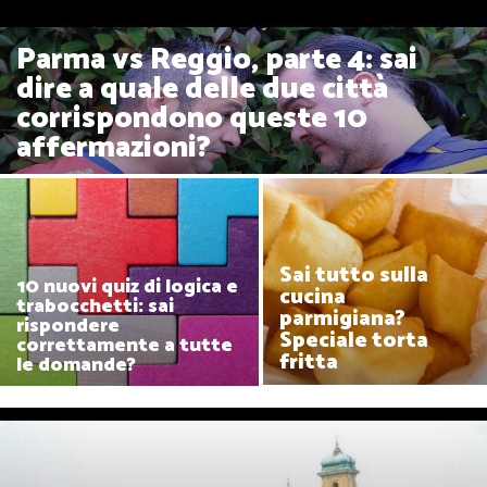
Parma vs Reggio, parte 4: sai
dire a quale delle due città
corrispondono queste 10
affermazioni?
Sai tutto sulla
10 nuovi quiz di logica e
cucina
trabocchetti: sai
parmigiana?
rispondere
Speciale torta
correttamente a tutte
fritta
le domande?