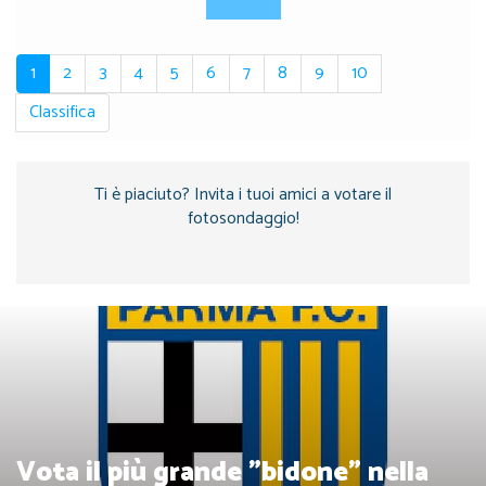
1
2
3
4
5
6
7
8
9
10
Classifica
Ti è piaciuto? Invita i tuoi amici a votare il
fotosondaggio!
Vota il più grande "bidone" nella