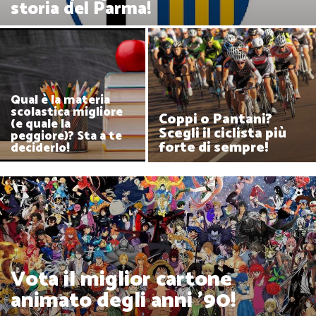
storia del Parma!
Qual è la materia
scolastica migliore
Coppi o Pantani?
(e quale la
Scegli il ciclista più
peggiore)? Sta a te
forte di sempre!
deciderlo!
Vota il miglior cartone
animato degli anni '90!