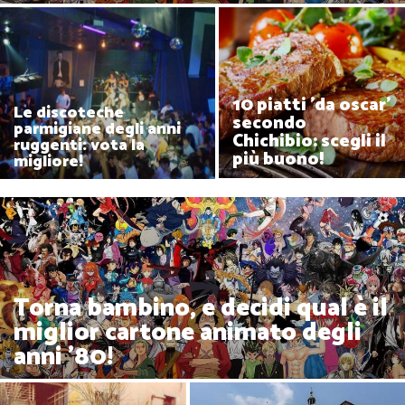
10 piatti 'da oscar'
Le discoteche
secondo
parmigiane degli anni
Chichibio: scegli il
ruggenti: vota la
più buono!
migliore!
Torna bambino, e decidi qual è il
miglior cartone animato degli
anni '80!