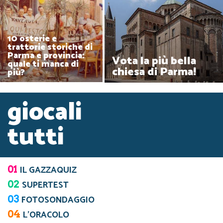
10 osterie e
trattorie storiche di
Parma e provincia:
Vota la più bella
quale ti manca di
chiesa di Parma!
più?
giocali
tutti
01
IL GAZZAQUIZ
02
SUPERTEST
03
FOTOSONDAGGIO
04
L’ORACOLO