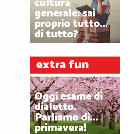
cultura
generale: sai
proprio tutto...
di tutto?
extra fun
Oggi esame di
dialetto.
Parliamo di...
primavera!