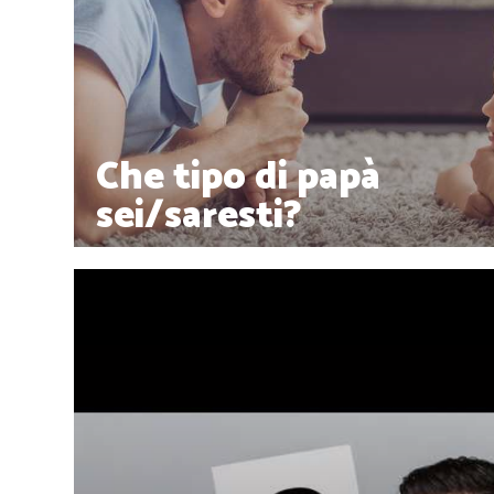
Che tipo di papà
sei/saresti?