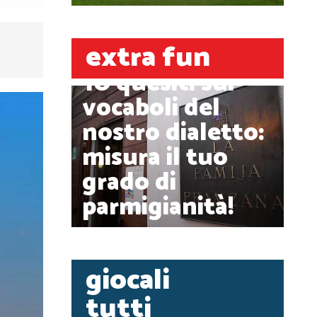
extra fun
10 quesiti sui
vocaboli del
nostro dialetto:
misura il tuo
grado di
parmigianità!
giocali
tutti