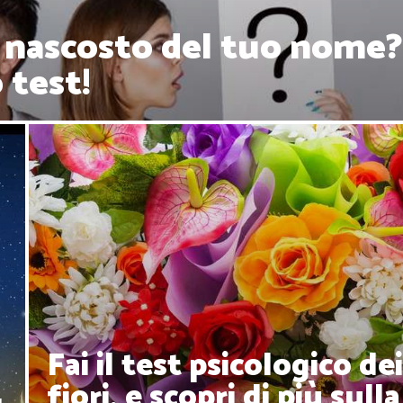
to nascosto del tuo nome?
 test!
Fai il test psicologico de
fiori, e scopri di più sulla