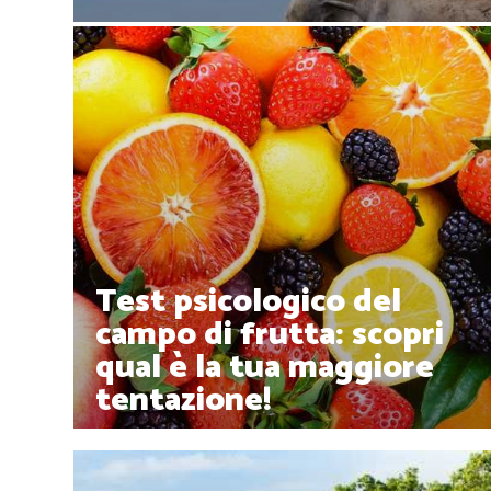
Test psicologico del
campo di frutta: scopri
qual è la tua maggiore
tentazione!