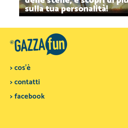
delle stelle, e scopri di pi
sulla tua personalità!
> cos'è
> contatti
> facebook