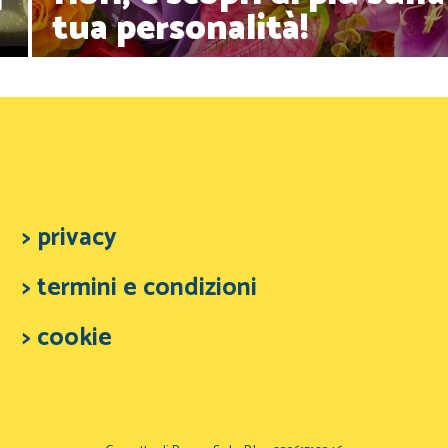
ù
tua personalità!
> privacy
> termini e condizioni
> cookie