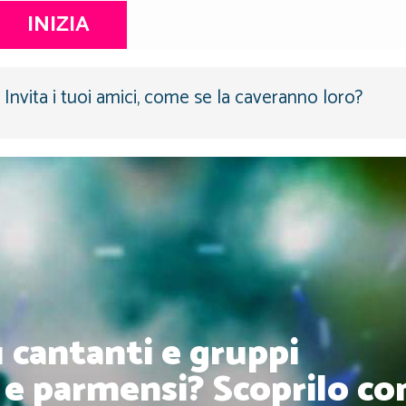
INIZIA
Invita i tuoi amici, come se la caveranno loro?
u cantanti e gruppi
 e parmensi? Scoprilo co