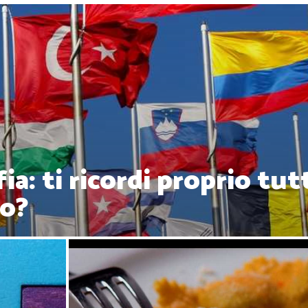
ia: ti ricordi proprio tut
do?