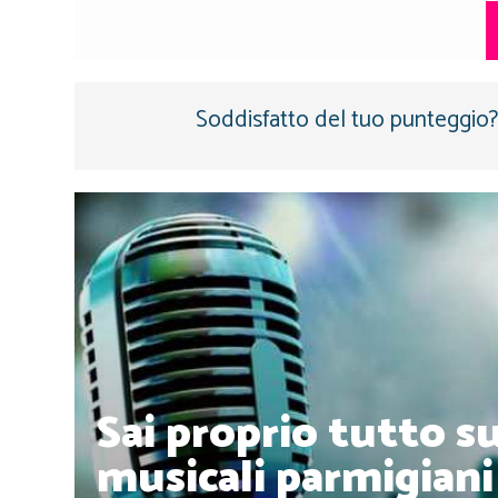
Soddisfatto del tuo punteggio? 
Sai proprio tutto s
musicali parmigiani