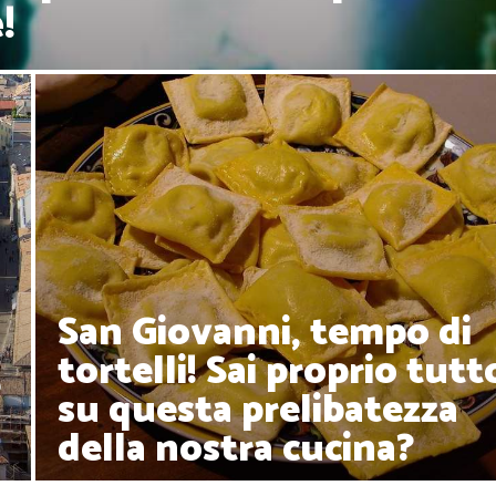
!
San Giovanni, tempo di
tortelli! Sai proprio tutt
o
su questa prelibatezza
della nostra cucina?