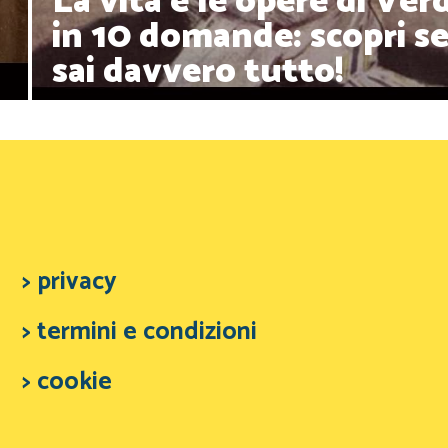
La vita e le opere di Verd
in 10 domande: scopri s
sai davvero tutto!
> privacy
> termini e condizioni
> cookie