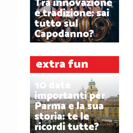
Tra innovazione
e tradizione: sai
tutto sul
Capodanno?
extra fun
10 date
importanti per
Parma e la sua
storia: te le
ricordi tutte?