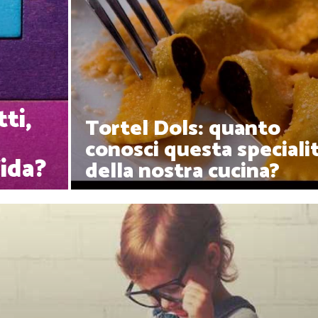
ti,
Tortel Dols: quanto
conosci questa speciali
ida?
della nostra cucina?