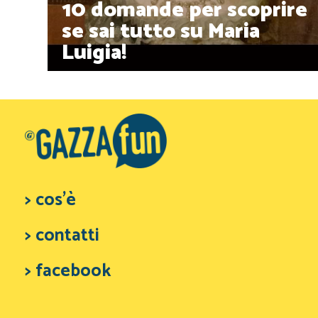
10 domande per scoprire
se sai tutto su Maria
Luigia!
> cos'è
> contatti
> facebook