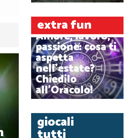
extra fun
Amore, lavoro,
passione: cosa ti
aspetta
nell'estate?
Chiedilo
all'Oracolo!
giocali
n
tutti