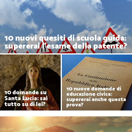
10 nuovi quesiti di scuola guida:
supererai l'esame della patente?
10 nuove domande di
10 domande su
educazione civica:
Santa Lucia: sai
supererai anche questa
tutto su di lei?
prova?