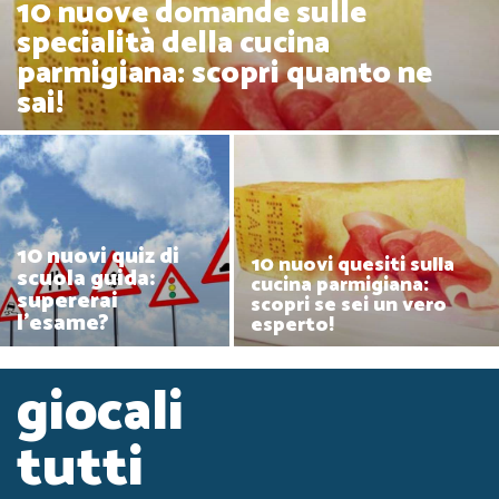
10 nuove domande sulle
specialità della cucina
parmigiana: scopri quanto ne
sai!
10 nuovi quiz di
10 nuovi quesiti sulla
scuola guida:
cucina parmigiana:
supererai
scopri se sei un vero
l'esame?
esperto!
giocali
tutti