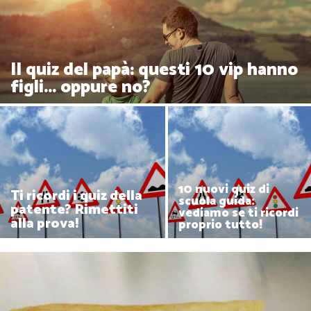
Il quiz del papà: questi 10 vip hanno
figli... oppure no?
10 nuovi quiz di
Ti ricordi i quiz della
scuola guida:
patente? Rimettiti
vediamo se ti ricordi
alla prova!
proprio tutto!