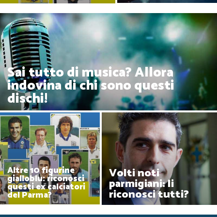
Sai tutto di musica? Allora
indovina di chi sono questi
dischi!
Altre 10 figurine
Volti noti
gialloblu: riconosci
parmigiani: li
questi ex calciatori
riconosci tutti?
del Parma?