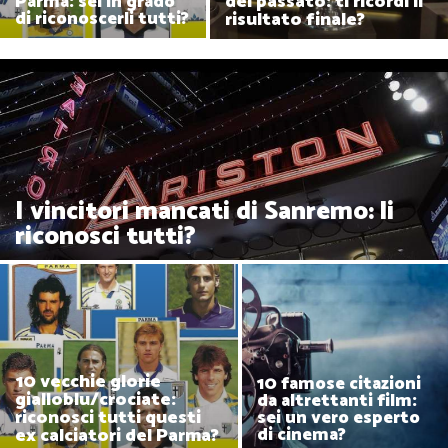
del passato: ti ricordi il
Parma: sei in grado
risultato finale?
di riconoscerli tutti?
I vincitori mancati di Sanremo: li
riconosci tutti?
10 vecchie glorie
10 famose citazioni
gialloblu/crociate:
da altrettanti film:
riconosci tutti questi
sei un vero esperto
ex calciatori del Parma?
di cinema?