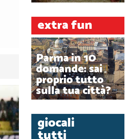
extra fun
Parma in 10
domande: sai
proprio tutto
sulla tua città?
giocali
tutti