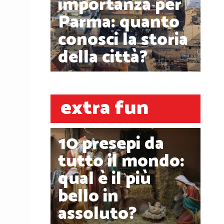
importanza per
Parma: quanto
conosci la storia
della città?
extra fun
10 presepi da
tutto il mondo:
qual è il più
bello in
assoluto?