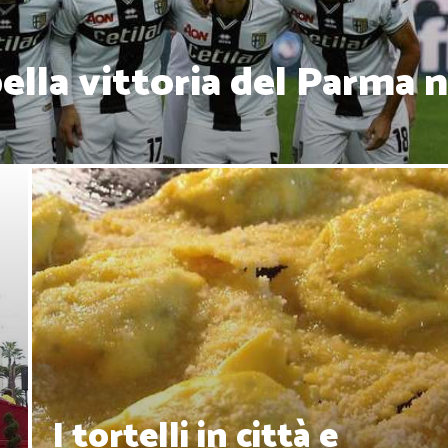
bella vittoria del Parma n
I tortelli in città e