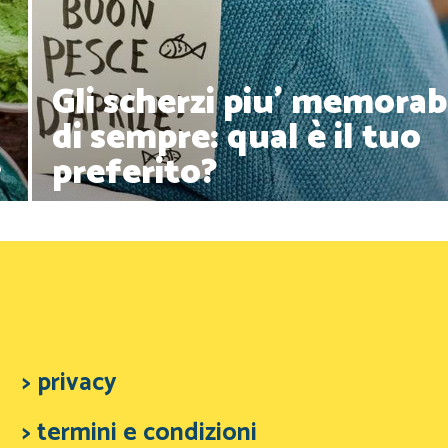
Gli scherzi piu' memorabi
di sempre: qual è il tuo
preferito?
?
> privacy
> termini e condizioni