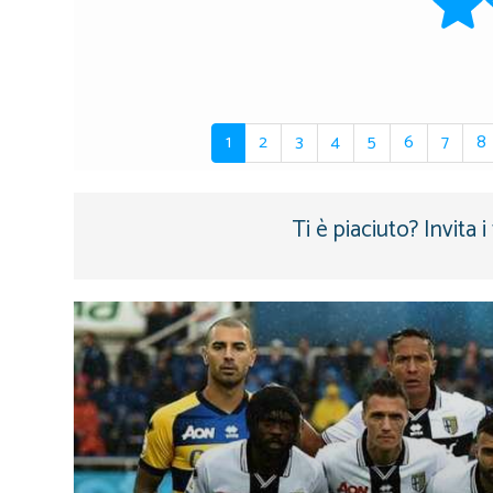
1
2
3
4
5
6
7
8
Ti è piaciuto? Invita 