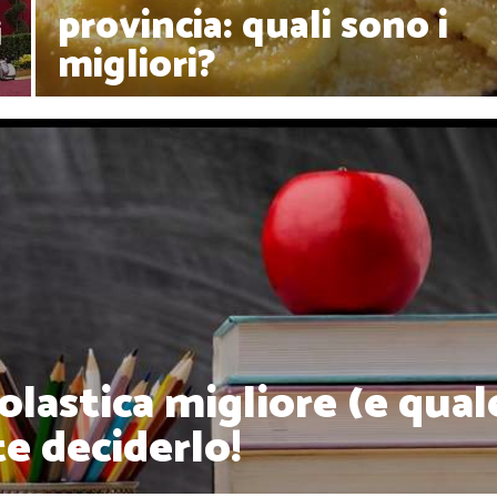
provincia: quali sono i
i
migliori?
olastica migliore (e qual
te deciderlo!