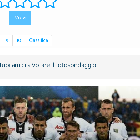
Vota
9
10
Classifica
i tuoi amici a votare il fotosondaggio!