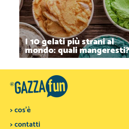
I 10 gelati più strani al
mondo: quali mangeresti
> cos'è
> contatti