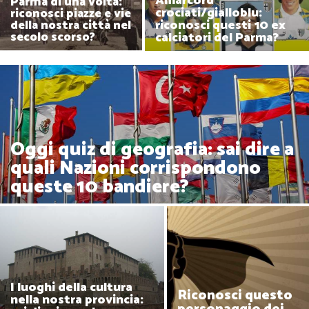
Amarcord
Parma di una volta:
crociati/gialloblu:
riconosci piazze e vie
riconosci questi 10 ex
della nostra città nel
calciatori del Parma?
secolo scorso?
Oggi quiz di geografia: sai dire a
quali Nazioni corrispondono
queste 10 bandiere?
I luoghi della cultura
Riconosci questo
nella nostra provincia: