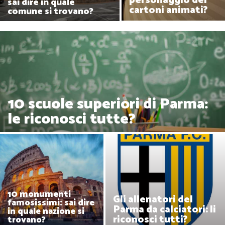
personaggio dei
sai dire in quale
cartoni animati?
comune si trovano?
10 scuole superiori di Parma:
le riconosci tutte?
10 monumenti
Gli allenatori del
famosissimi: sai dire
Parma da calciatori: li
in quale nazione si
riconosci tutti?
trovano?