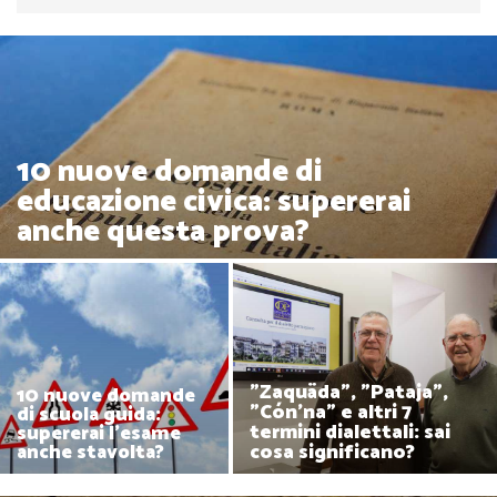
10 nuove domande di
educazione civica: supererai
anche questa prova?
"Zaquäda", "Pataja",
10 nuove domande
"Cón’na" e altri 7
di scuola guida:
termini dialettali: sai
supererai l'esame
cosa significano?
anche stavolta?