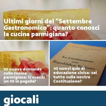
Ultimi giorni del "Settembre
Gastronomico": quanto conosci
la cucina parmigiana?
10 nuovi quiz di
10 nuove domande
educazione civica: sai
sulla cucina
tutto sulla nostra
parmigiana: ti meriti
Costituzione?
un 10 in pagella?
giocali