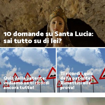
10 domande su Santa Lucia:
sai tutto su di lei?
Ti ricordi i quiz
della patente?
Quiz della patente:
Rimettiti alla
vediamo se ti ricordi
prova!
ancora tutto!