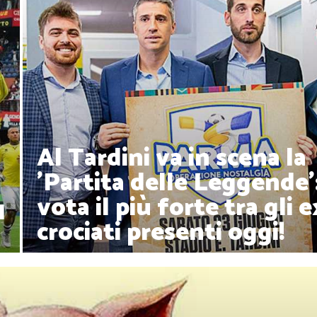
Al Tardini va in scena la
'Partita delle Leggende'
vota il più forte tra gli e
l
crociati presenti oggi!