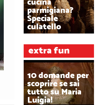
cucina
parmigiana?
Speciale
culatello
extra fun
10 domande per
scoprire se sai
tutto su Maria
Luigia!