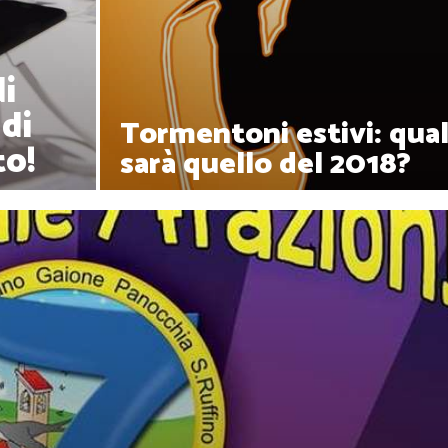
i
 di
Tormentoni estivi: qua
to!
sarà quello del 2018?