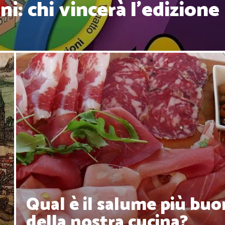
ni: chi vincerà l'edizione
Qual è il salume più bu
della nostra cucina?