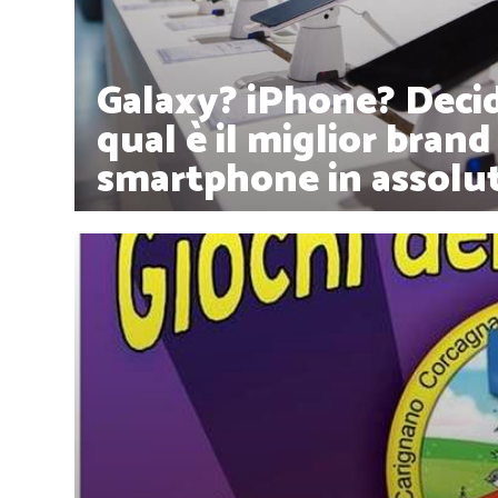
Galaxy? iPhone? Decid
qual è il miglior brand
smartphone in assolu