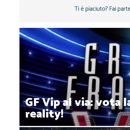
Ti è piaciuto? Fai parte
GF Vip al via: vota 
reality!