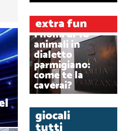
extra fun
I nomi di 10
animali in
dialetto
parmigiano:
come te la
caverai?
el
giocali
tutti