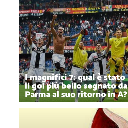
I magnifici 7: qual è stato
il gol più bello segnato da
Parma al suo ritorno in A?