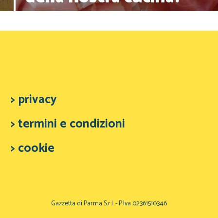
> privacy
> termini e condizioni
> cookie
Gazzetta di Parma S.r.l. - P.Iva 02361510346