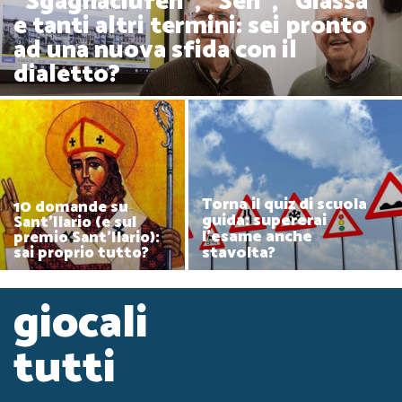
"Sgagnaciufén", "Sén", "Giassa"
e tanti altri termini: sei pronto
ad una nuova sfida con il
dialetto?
Torna il quiz di scuola
10 domande su
guida: supererai
Sant'Ilario (e sul
l'esame anche
premio Sant'Ilario):
stavolta?
sai proprio tutto?
giocali
tutti