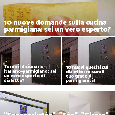
10 nuove domande sulla cucina
parmigiana: sei un vero esperto?
Torna il dizionario
10 nuovi quesiti sul
italiano-parmigiano: sei
dialetto: misura il
un vero esperto di
tuo grado di
dialetto?
parmigianità!