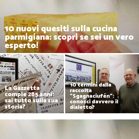
10 nuovi quesiti sulla cucina
parmigiana: scopri se sei un vero
esperto!
10 termini dalla
La Gazzetta
raccolta
compie 285 anni:
"Sgagnaciufén":
sai tutto sulla sua
conosci davvero il
storia?
dialetto?