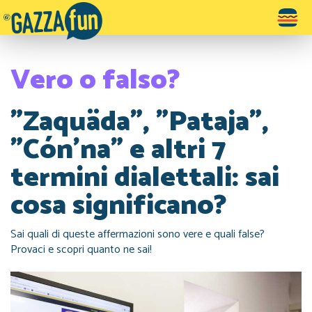
Toggle
navigatio
Vero o falso?
"Zaquäda", "Pataja",
"Cón’na" e altri 7
termini dialettali: sai
cosa significano?
Sai quali di queste affermazioni sono vere e quali false?
Provaci e scopri quanto ne sai!