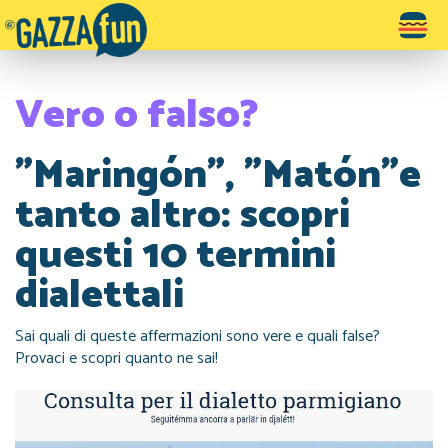
Toggle
navigatio
Vero o falso?
"Maringón", "Matón"e
tanto altro: scopri
questi 10 termini
dialettali
Sai quali di queste affermazioni sono vere e quali false?
Provaci e scopri quanto ne sai!