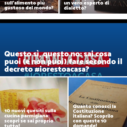
un vero esperto di
sull'alimento più
dialetto?
gustoso del mondo?
Questo sì, questo no: sai cosa
puoi (e non puoi) fare secondo il
decreto #iorestoacasa?
Quanto conosci la
10 nuovi quesiti sulla
Costituzione
cucina parmigiana:
italiana? Scoprilo
scopri se sai proprio
con queste 10
tutto!
domande!