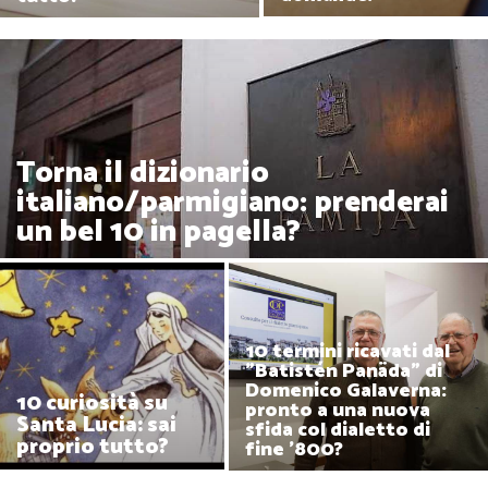
Torna il dizionario
italiano/parmigiano: prenderai
un bel 10 in pagella?
10 termini ricavati dal
"Batistén Panäda" di
Domenico Galaverna:
10 curiosità su
pronto a una nuova
Santa Lucia: sai
sfida col dialetto di
proprio tutto?
fine '800?