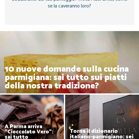
se la caveranno loro?
10 nuove domande sulla cucina
parmigiana: sai tutto sui piatti
della nostra tradizione?
A Parma arriva
Torna il dizionario
"Cioccolato Vero":
italiano-parmigiano: sei
sai tutto