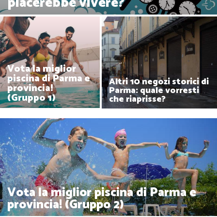
piacerebbe vivere?
Vota la miglior
piscina di Parma e
Altri 10 negozi storici di
provincia!
Parma: quale vorresti
(Gruppo 1)
che riaprisse?
Vota la miglior piscina di Parma e
provincia! (Gruppo 2)