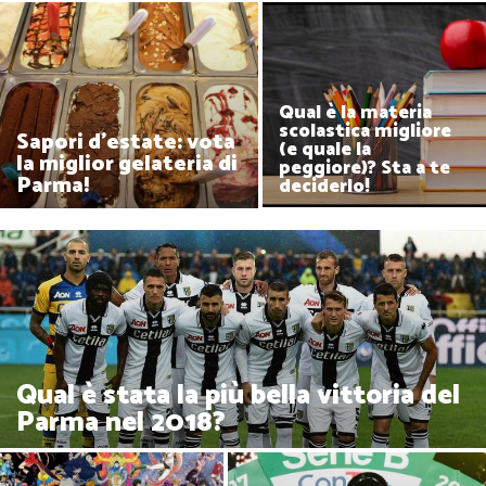
Qual è la materia
scolastica migliore
Sapori d'estate: vota
(e quale la
la miglior gelateria di
peggiore)? Sta a te
Parma!
deciderlo!
Qual è stata la più bella vittoria del
Parma nel 2018?