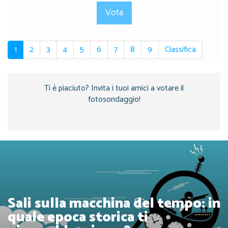
Vota
1
2
3
4
5
6
7
8
9
Classifica
Ti è piaciuto? Invita i tuoi amici a votare il
fotosondaggio!
Sali sulla macchina del tempo: in
quale epoca storica ti