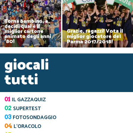
Torna bambino, e
decidi qual è il
Grazie, ragazzi! Vota il
miglior cartone
miglior giocatore del
animato degli anni
Parma 2017/2018!
'80!
giocali
tutti
01
IL GAZZAQUIZ
02
SUPERTEST
03
FOTOSONDAGGIO
04
L’ORACOLO