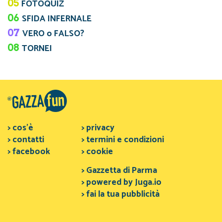
05
FOTOQUIZ
06
SFIDA INFERNALE
07
VERO o FALSO?
08
TORNEI
> cos'è
> privacy
> contatti
> termini e condizioni
> facebook
> cookie
> Gazzetta di Parma
> powered by Juga.io
> fai la tua pubblicità