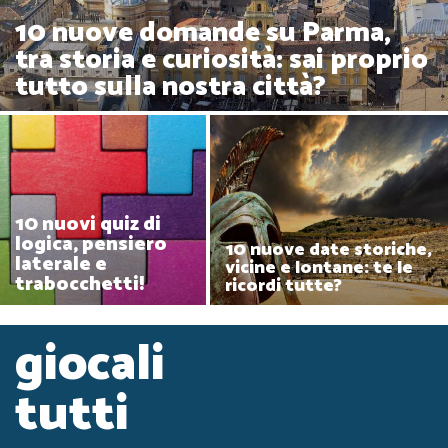
10 nuove domande su Parma,
tra storia e curiosità: sai proprio
tutto sulla nostra città?
10 nuovi quiz di
logica, pensiero
10 nuove date storiche,
laterale e
vicine e lontane: te le
trabocchetti!
ricordi tutte?
giocali
tutti