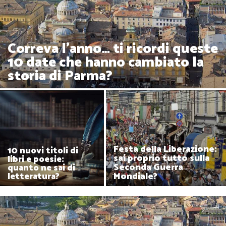
Correva l'anno… ti ricordi queste
10 date che hanno cambiato la
storia di Parma?
Festa della Liberazione:
10 nuovi titoli di
sai proprio tutto sulla
libri e poesie:
Seconda Guerra
quanto ne sai di
Mondiale?
letteratura?