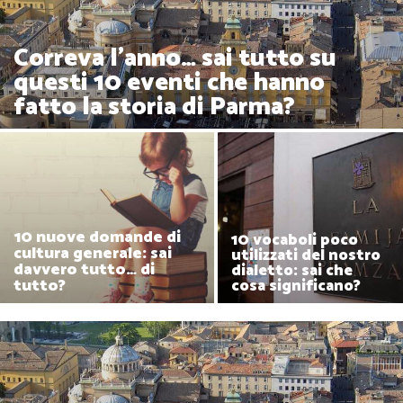
Correva l'anno… sai tutto su
questi 10 eventi che hanno
fatto la storia di Parma?
10 nuove domande di
10 vocaboli poco
cultura generale: sai
utilizzati del nostro
davvero tutto… di
dialetto: sai che
tutto?
cosa significano?