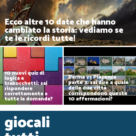
Ecco altre 10 date che hanno
cambiato la storia: vediamo se
te le ricordi tutte!
10 nuovi quiz di
Parma vs Piacenza
logica e
parte 3: sai dire a quale
trabocchetti: sai
delle due città
rispondere
corrispondono queste
correttamente a
10 affermazioni?
tutte le domande?
giocali