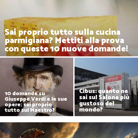
Sai proprio tutto sulla cucina
parmigiana? Mettiti alla prova
con queste 10 nuove domande!
Cibus: quanto ne
10 domande su
sai sul Salone più
Giuseppe Verdi e le sue
gustoso del
opere: sai proprio
mondo?
tutto sul Maestro?