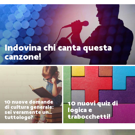
Indovina chi canta questa
canzone!
10 nuove domande
10 nuovi quiz di
di cultura generale:
logica e
sei veramente un…
trabocchetti!
tuttologo?