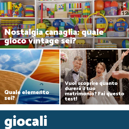
Nostalgia canaglia: quale
gioco vintage sei?
Vuoi scoprire quanto
durerà il tuo
Quale elemento
matrimonio? Fai questo
sei?
test!
giocali