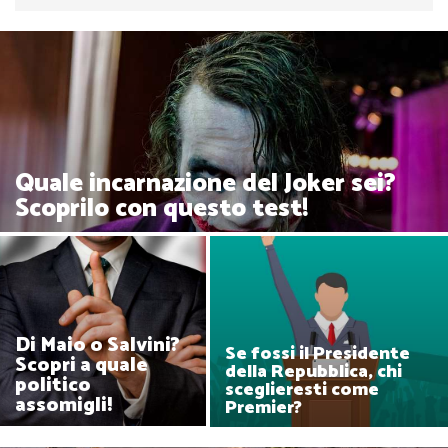
Quale incarnazione del Joker sei?
Scoprilo con questo test!
Di Maio o Salvini?
Se fossi il Presidente
Scopri a quale
della Repubblica, chi
politico
sceglieresti come
assomigli!
Premier?