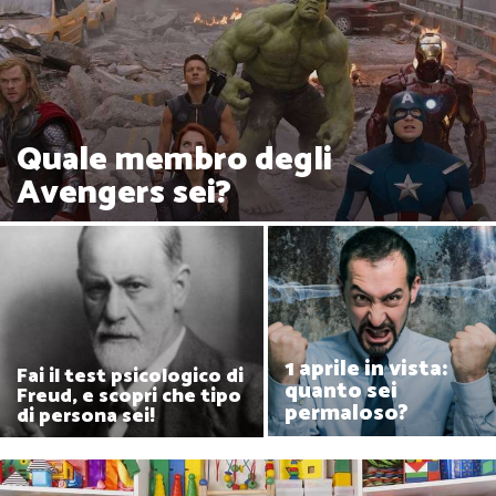
Quale membro degli
Avengers sei?
1 aprile in vista:
Fai il test psicologico di
quanto sei
Freud, e scopri che tipo
permaloso?
di persona sei!