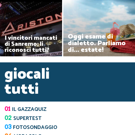
Oggi esame di
I vincitori mancati
dialetto. Parliamo
di Sanremo: li
di... estate!
riconosci tutti?
giocali
tutti
01
IL GAZZAQUIZ
02
SUPERTEST
03
FOTOSONDAGGIO