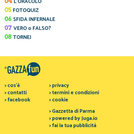
04
L’ORACOLO
05
FOTOQUIZ
06
SFIDA INFERNALE
07
VERO o FALSO?
08
TORNEI
> cos'è
> privacy
> contatti
> termini e condizioni
> facebook
> cookie
> Gazzetta di Parma
> powered by Juga.io
> fai la tua pubblicità