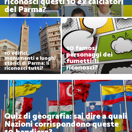
riconosci questi 10 ex calciatori
del Parma?
10 famosi
10 edifici,
personaggi dei
monumenti e luoghi
fumetti: li
storici di Parma: li
riconosci?
riconosci tutti?
Quiz di geografia: sai dire a quali
Nazioni corrispondono queste