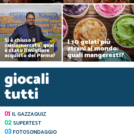
Si è chiuso il
I 10 gelati più
calciomercato: qual
strani al mondo:
è stato il migliore
quali mangeresti?
acquisto del Parma?
giocali
tutti
01
IL GAZZAQUIZ
02
SUPERTEST
03
FOTOSONDAGGIO