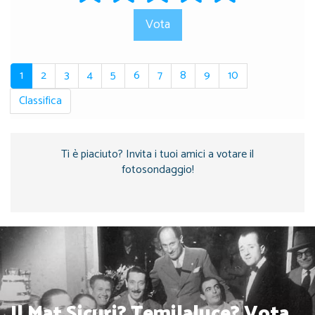
Vota
1
2
3
4
5
6
7
8
9
10
Classifica
Ti è piaciuto? Invita i tuoi amici a votare il
fotosondaggio!
Il Mat Sicuri? Temilaluce? Vota