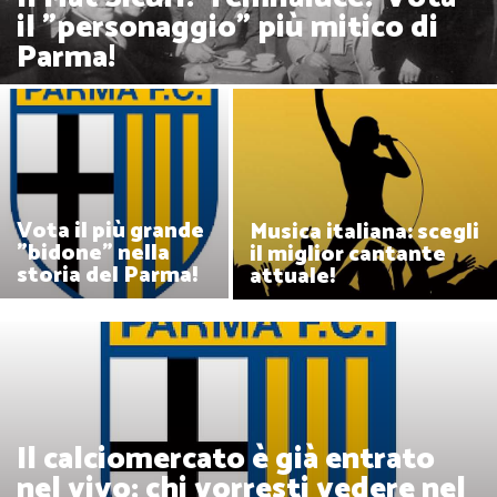
il "personaggio" più mitico di
Parma!
Vota il più grande
Musica italiana: scegli
"bidone" nella
il miglior cantante
storia del Parma!
attuale!
Il calciomercato è già entrato
nel vivo: chi vorresti vedere nel