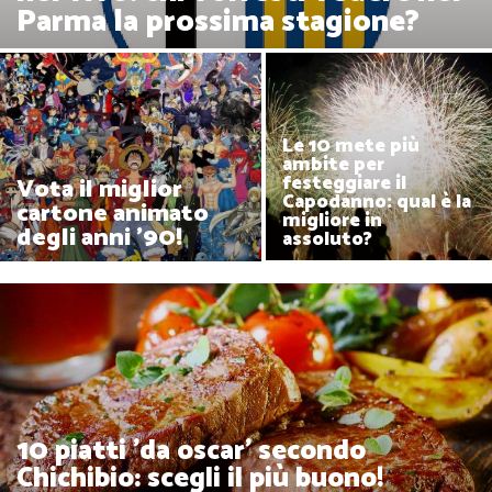
Parma la prossima stagione?
Le 10 mete più
ambite per
festeggiare il
Vota il miglior
Capodanno: qual è la
cartone animato
migliore in
degli anni '90!
assoluto?
10 piatti 'da oscar' secondo
Chichibio: scegli il più buono!