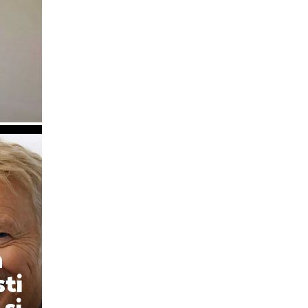
a
sti