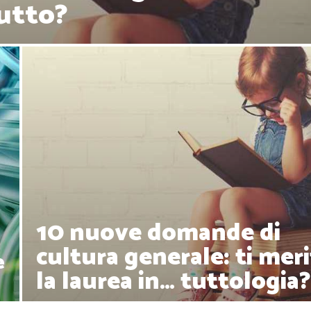
tutto?
10 nuove domande di
cultura generale: ti meri
e
la laurea in… tuttologia