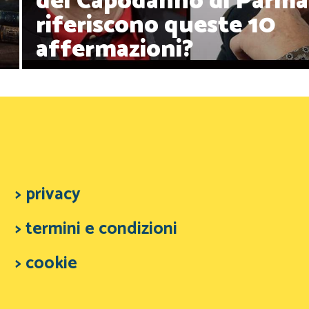
del Capodanno di Parma 
riferiscono queste 10
affermazioni?
> privacy
> termini e condizioni
> cookie