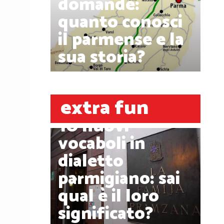
domande:
quanto conosci
il parmense e la
sua storia?
extra fun
10 nuovi
vocaboli in
dialetto
parmigiano: sai
qual è il loro
significato?