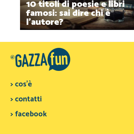
10 titoli di poesie e libri
famosi: sai dire chi è
l'autore?
> cos'è
> contatti
> facebook