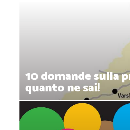
10 domande sulla pr
quanto ne sai!