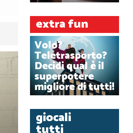
extra fun
Volo?
Teletrasporto?
Decidi qual è il
superpotere
migliore di tutti!
giocali
tutti