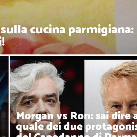
ulla cucina parmigiana:
!
Morgan vs Ron: sai dire 
quale dei due protagoni