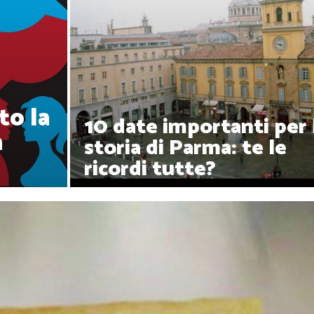
to la
10 date importanti per 
a
storia di Parma: te le
ricordi tutte?