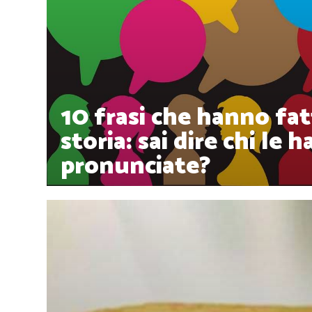
10 frasi che hanno fat
storia: sai dire chi le h
pronunciate?