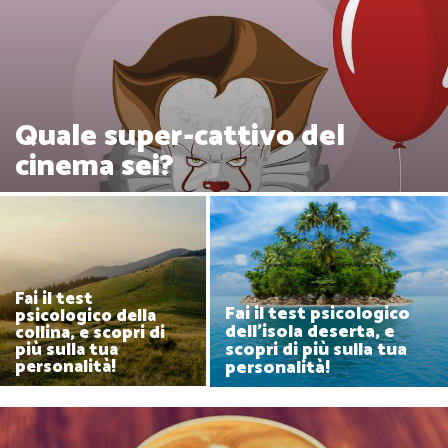
Quale super-cattivo del
cinema sei?
Fai il test
Fai il test psicologico
psicologico della
dell'isola deserta, e
collina, e scopri di
scopri di più sulla tua
più sulla tua
personalità!
personalità!