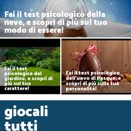
Fai il test psicologico della
neve, e scopri di più sul tuo
modo di essere!
Fai il test
Fai il test psicologico
psicologico del
dell'uovo di Pasqua, e
giardino, e scopri di
scopri di più sulla tua
più sul tuo
personalità!
carattere!
giocali
tutti