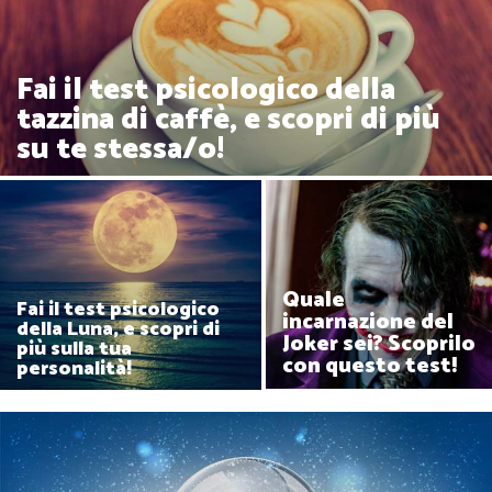
Fai il test psicologico della
tazzina di caffè, e scopri di più
su te stessa/o!
Quale
Fai il test psicologico
incarnazione del
della Luna, e scopri di
Joker sei? Scoprilo
più sulla tua
con questo test!
personalità!