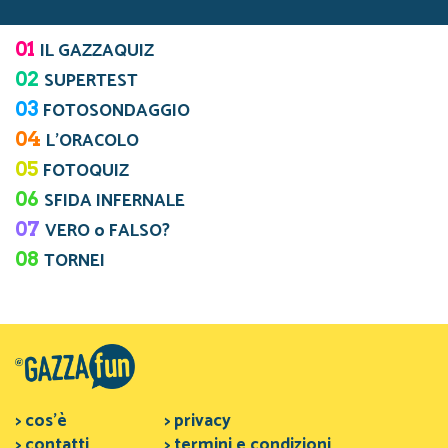
01
IL GAZZAQUIZ
02
SUPERTEST
03
FOTOSONDAGGIO
04
L’ORACOLO
05
FOTOQUIZ
06
SFIDA INFERNALE
07
VERO o FALSO?
08
TORNEI
> cos'è
> privacy
> contatti
> termini e condizioni