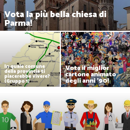
Vota la più bella chiesa di
Parma!
In quale comune
Vota il miglior
della provincia ti
cartone animato
piacerebbe vivere?
degli anni '90!
(Gruppo 1)