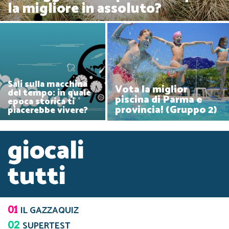
la migliore in assoluto?
Sali sulla macchina
Vota la miglior
del tempo: in quale
piscina di Parma e
epoca storica ti
provincia! (Gruppo 2)
piacerebbe vivere?
giocali
tutti
01
IL GAZZAQUIZ
02
SUPERTEST