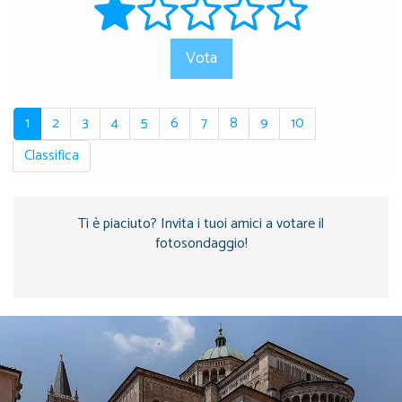
Vota
1
2
3
4
5
6
7
8
9
10
Classifica
Ti è piaciuto? Invita i tuoi amici a votare il
fotosondaggio!