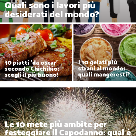
Quali sono i lavori più
desiderati del mondo?
I 10 gelati più
10 piatti 'da oscar'
strani al mondo:
secondo Chichibio:
quali mangeresti?
scegli il più buono!
Le 10 mete più ambite per
festeggiare il Capodanno: qual è