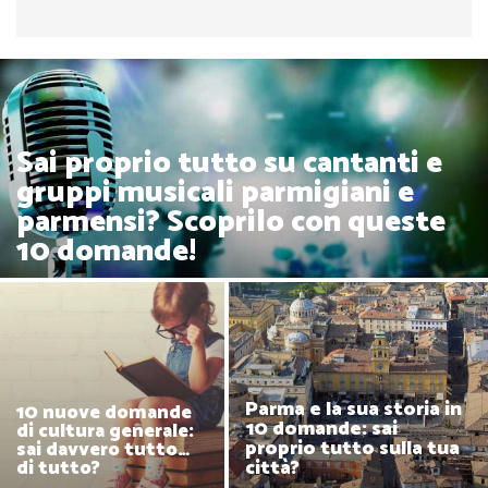
Sai proprio tutto su cantanti e
gruppi musicali parmigiani e
parmensi? Scoprilo con queste
10 domande!
Parma e la sua storia in
10 nuove domande
10 domande: sai
di cultura generale:
proprio tutto sulla tua
sai davvero tutto…
città?
di tutto?