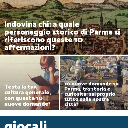
Indovina chi: a quale
personaggio storico di Parma si
riferiscono queste 10
affermazioni?
10 nuove domande su
Testa la tua
Parma, tra storia e
cultura generale,
curiosità: sai proprio
con queste 10
tutto sulla nostra
nuove domande!
città?
giocali