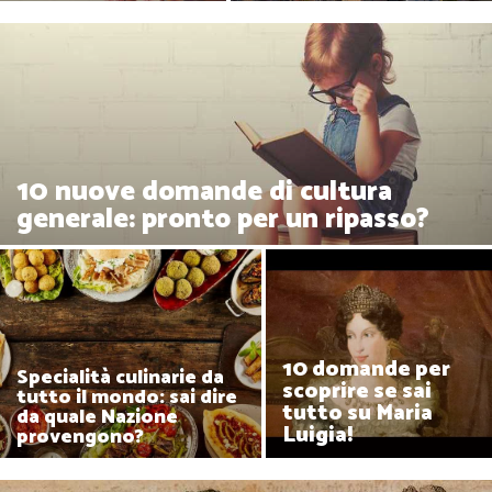
10 nuove domande di cultura
generale: pronto per un ripasso?
10 domande per
Specialità culinarie da
scoprire se sai
tutto il mondo: sai dire
tutto su Maria
da quale Nazione
Luigia!
provengono?